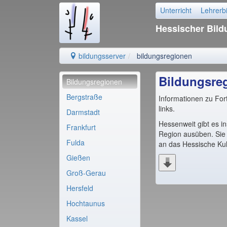
Unterricht
Lehrerb
Hessischer Bil
bildungsserver
bildungsregionen
Bildungsre
Bildungsregionen
Bergstraße
Informationen zu Fo
links.
Darmstadt
Hessenweit gibt es 
Frankfurt
Region ausüben. Sie 
Fulda
an das Hessische Ku
Gießen
Groß-Gerau
Hersfeld
Hochtaunus
Kassel