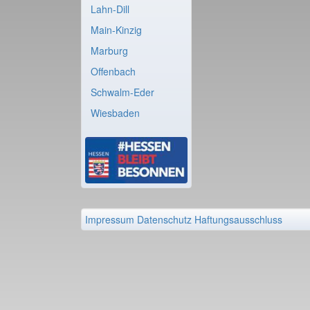
Lahn-Dill
Main-Kinzig
Marburg
Offenbach
Schwalm-Eder
Wiesbaden
Impressum
Datenschutz
Haftungsausschluss