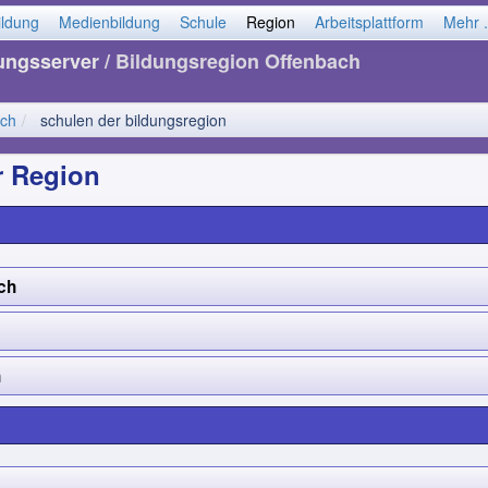
ildung
Medienbildung
Schule
Region
Arbeitsplattform
Mehr .
dungsserver
/ Bildungsregion Offenbach
ach
schulen der bildungsregion
r Region
ch
h