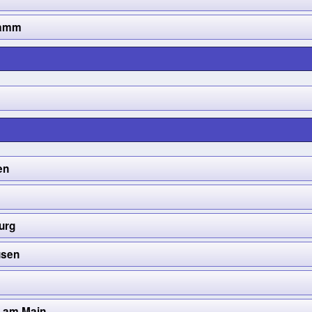
tamm
en
urg
usen
h
 am Main