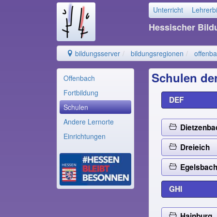
Unterricht
Lehrerb
Hessischer Bil
bildungsserver
bildungsregionen
offenb
Schulen de
Offenbach
Fortbildung
DEF
Schulen
Andere Lernorte
Dietzenba
Einrichtungen
Dreieich
Egelsbac
GHI
Hainburg