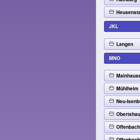
Heusens
JKL
Langen
MNO
Mainhaus
Mühlheim
Neu-Isenb
Obertsha
Offenbac
Offenbach